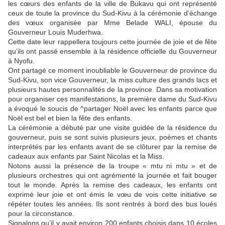
les cœurs des enfants de la ville de Bukavu qui ont représenté
ceux de toute la province du Sud-Kivu à la cérémonie d’échange
des vœux organisée par Mme Belade WALI, épouse du
Gouverneur Louis Muderhwa.
Cette date leur rappellera toujours cette journée de joie et de fête
qu’ils ont passé ensemble à la résidence officielle du Gouverneur
à Nyofu.
Ont partagé ce moment inoubliable le Gouverneur de province du
Sud-Kivu, son vice Gouverneur, la miss culture des grands lacs et
plusieurs hautes personnalités de la province. Dans sa motivation
pour organiser ces manifestations, la première dame du Sud-Kivu
a évoqué le soucis de ^partager Noël avec les enfants parce que
Noël est bel et bien la fête des enfants.
La cérémonie a débuté par une visite guidée de la résidence du
gouverneur, puis se sont suivis plusieurs jeux, poèmes et chants
interprétés par les enfants avant de se clôturer par la remise de
cadeaux aux enfants par Saint Nicolas et la Miss.
Notons aussi la présence de la troupe « mtu ni mtu » et de
plusieurs orchestres qui ont agrémenté la journée et fait bouger
tout le monde. Après la remise des cadeaux, les enfants ont
exprimé leur joie et ont émis le vœu de vois cette initiative se
répéter toutes les années. Ils sont rentrés à bord des bus loués
pour la circonstance.
Signalons qu’il y avait environ 200 enfants choisis dans 10 écoles