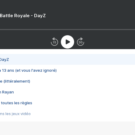
 Battle Royale - DayZ
 DayZ
 a 13 ans (et vous l'avez ignoré)
e (littéralement)
im Rayan
 toutes les règles
s les jeux vidéo
us choquant de Rockstar ? - Le scandale BULLY